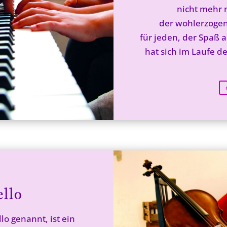
nicht mehr 
der wohlerzogen
für jeden, der Spaß a
hat sich im Laufe d
llo
lo genannt, ist ein