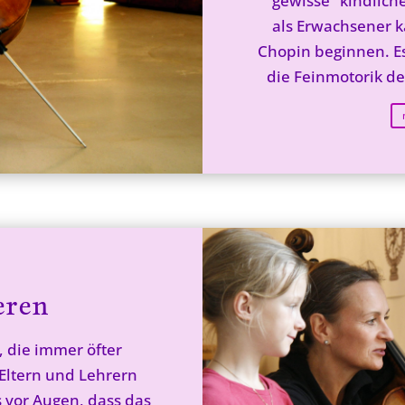
gewisse "kindlich
als Erwachsener k
Chopin beginnen. Es 
die Feinmotorik de
eren
, die immer öfter
Eltern und Lehrern
s vor Augen, dass das