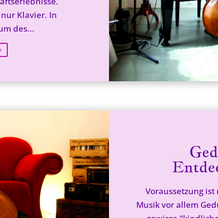
ftserlebnisse.
nur Klavier. In
um des...
n
Ged
Entde
Voraussetzung ist
Musik vor allem Gedu